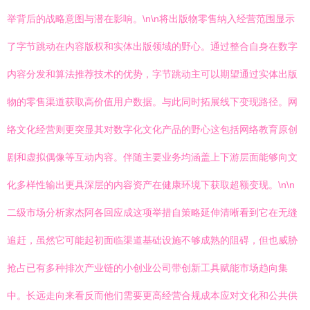
举背后的战略意图与潜在影响。\n\n将出版物零售纳入经营范围显示
了字节跳动在内容版权和实体出版领域的野心。通过整合自身在数字
内容分发和算法推荐技术的优势，字节跳动主可以期望通过实体出版
物的零售渠道获取高价值用户数据。与此同时拓展线下变现路径。网
络文化经营则更突显其对数字化文化产品的野心这包括网络教育原创
剧和虚拟偶像等互动内容。伴随主要业务均涵盖上下游层面能够向文
化多样性输出更具深层的内容资产在健康环境下获取超额变现。\n\n
二级市场分析家杰阿各回应成这项举措自策略延伸清晰看到它在无缝
追赶，虽然它可能起初面临渠道基础设施不够成熟的阻碍，但也威胁
抢占已有多种排次产业链的小创业公司带创新工具赋能市场趋向集
中。长远走向来看反而他们需要更高经营合规成本应对文化和公共供