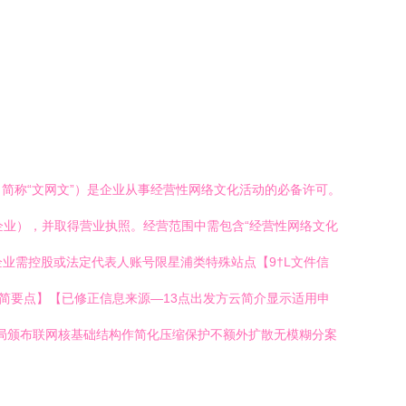
简称“文网文”）是企业从事经营性网络文化活动的必备许可。
业），并取得营业执照。经营范围中需包含“经营性网络文化
业需控股或法定代表人账号限星浦类特殊站点【9†L文件信
简要点】【已修正信息来源—13点出发方云简介显示适用申
网信局颁布联网核基础结构作简化压缩保护不额外扩散无模糊分案