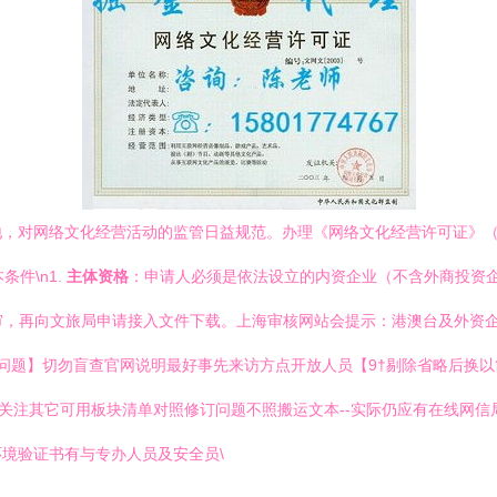
，对网络文化经营活动的监管日益规范。办理《网络文化经营许可证》（
条件\n1.
主体资格
：申请人必须是依法设立的内资企业（不含外商投资企
初审，再向文旅局申请接入文件下载。上海审核网站会提示：港澳台及外资企
问题】切勿盲查官网说明最好事先来访方点开放人员【9†剔除省略后换以
硬件也关注其它可用板块清单对照修订问题不照搬运文本--实际仍应有在线
境验证书有与专办人员及安全员\