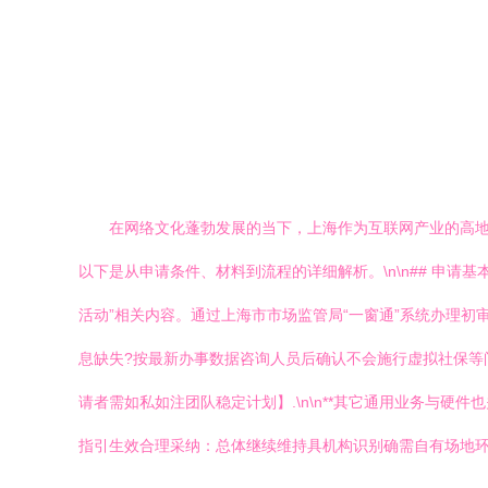
在网络文化蓬勃发展的当下，上海作为互联网产业的高地
以下是从申请条件、材料到流程的详细解析。\n\n## 申请基本
活动”相关内容。通过上海市市场监管局“一窗通”系统办理
息缺失?按最新办事数据咨询人员后确认不会施行虚拟社保等
请者需如私如注团队稳定计划】.\n\n**其它通用业务与
指引生效合理采纳：总体继续维持具机构识别确需自有场地环